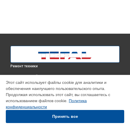
Ремонт техники
ВЫБЕРИ СВОЙ ГОРОД
Этот сайт использует файлы cookie для аналитики и
Ремонт утюга Ultragliss Anti-Calc Plus FV6832E0 Tefal в
обеспечения наилучшего пользовательского опыта.
Москве
Продолжая использовать этот сайт, вы соглашаетесь с
Ремонт утюга Ultragliss Anti-Calc Plus FV6832E0 Tefal в
использованием файлов cookie.
Политика
Краснодаре
конфиденциальности
Ремонт утюга Ultragliss Anti-Calc Plus FV6832E0 Tefal в
Ростове-на-Дону
Принять все
Ремонт утюга Ultragliss Anti-Calc Plus FV6832E0 Tefal в
Нижнем Новгороде