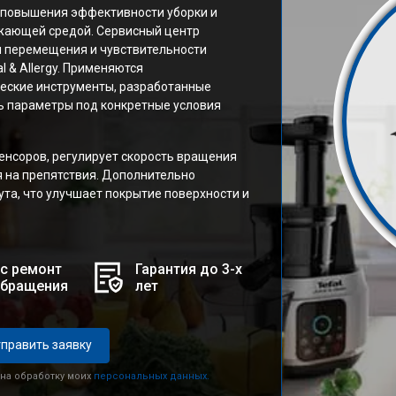
 повышения эффективности уборки и
ужающей средой. Сервисный центр
и перемещения и чувствительности
l & Allergy. Применяются
еские инструменты, разработанные
ь параметры под конкретные условия
енсоров, регулирует скорость вращения
я на препятствия. Дополнительно
та, что улучшает покрытие поверхности и
с ремонт
Гарантия до 3-х
обращения
лет
править заявку
 на обработку моих
персональных данных.