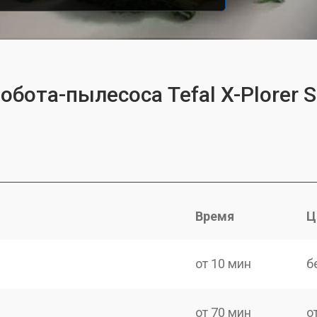
бота-пылесоса Tefal X-Plorer S
Время
Ц
от 10 мин
б
от 70 мин
о