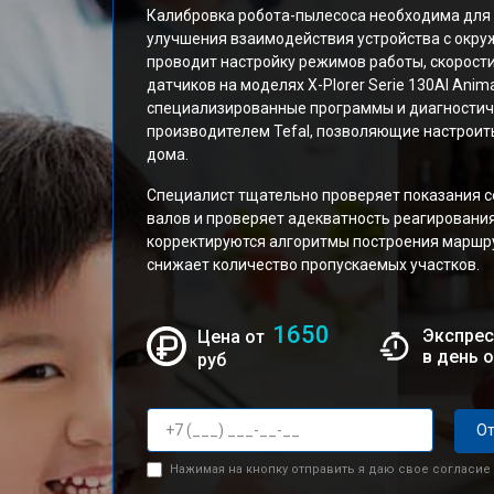
Калибровка робота-пылесоса необходима для
улучшения взаимодействия устройства с окр
проводит настройку режимов работы, скорост
датчиков на моделях X-Plorer Serie 130AI Anima
специализированные программы и диагностич
производителем Tefal, позволяющие настроит
дома.
Специалист тщательно проверяет показания с
валов и проверяет адекватность реагировани
корректируются алгоритмы построения маршру
снижает количество пропускаемых участков.
1650
Экспрес
Цена от
в день 
руб
От
Нажимая на кнопку отправить я даю свое согласие