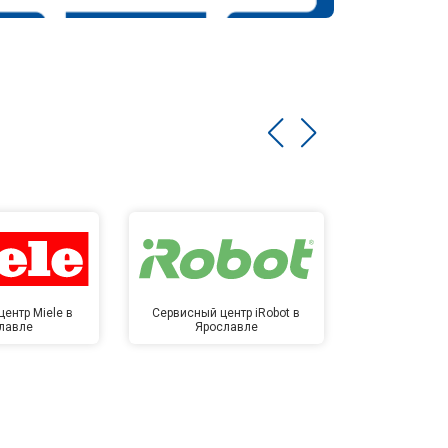
ентр Miele в
Сервисный центр iRobot в
Сервисный 
лавле
Ярославле
Яро