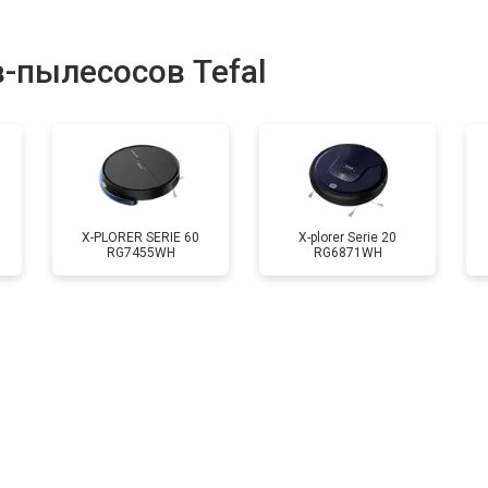
-пылесосов Tefal
X-PLORER SERIE 60
X-plorer Serie 20
RG7455WH
RG6871WH