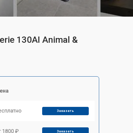
erie 130AI Animal &
ена
есплатно
Заказать
т 1800 ₽
Заказать