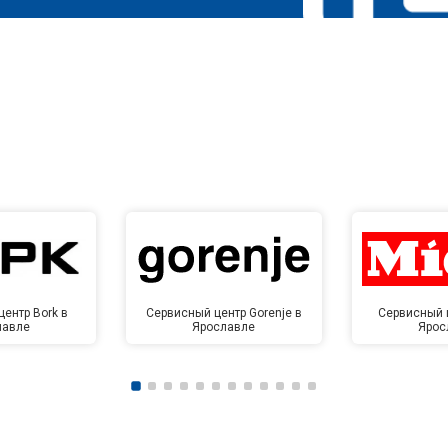
ентр Bork в
Сервисный центр Gorenje в
Сервисный ц
лавле
Ярославле
Ярос