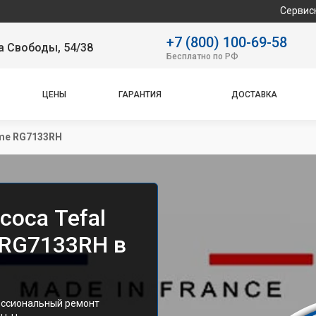
Сервисный центр спе
+7 (800) 100-69-58
а Свободы, 54/38
Бесплатно по РФ
ЦЕНЫ
ГАРАНТИЯ
ДОСТАВКА
eme RG7133RH
соса Tefal
 RG7133RH в
ессиональный ремонт