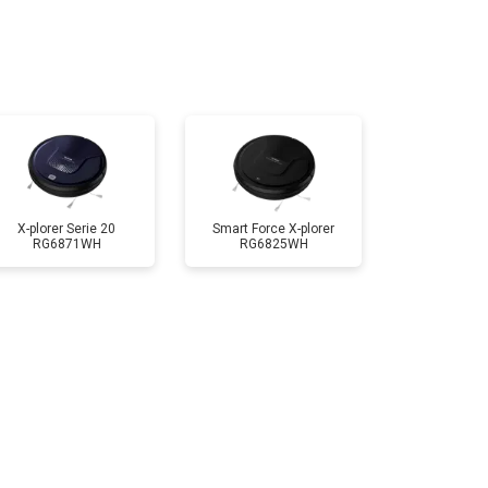
т 2500 ₽
Заказать
X-plorer Serie 20
Smart Force X-plorer
RG6871WH
RG6825WH