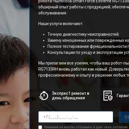
робота-пылесоса Smart Force Extreme RG7133
обширный опыт работы с продукцией, обеспеч
обслуживания.
Наши услуги включают:
Точную диагностику неисправностей.
Замену изношенных или поврежденных к
Полное тестирование функциональности 
Консультации по уходу и эксплуатации ус
Мы прилагаем все усилия, чтобы ваш робот-пы
RG7133RH вновь работал как новый. Доверьте
профессионализму и опыту в решении любых т
Экспрес1 ремонт в
Гарант
день обращения
От
Нажимая на кнопку отправить я даю свое согласие