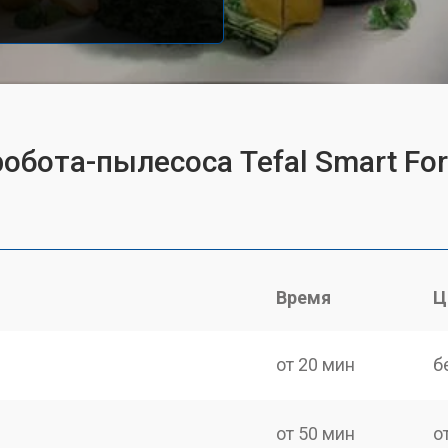
робота-пылесоса Tefal Smart Fo
Время
Ц
от 20 мин
б
от 50 мин
о