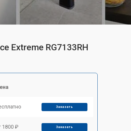
rce Extreme RG7133RH
ена
есплатно
Заказать
т 1800 ₽
Заказать