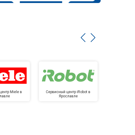
ентр Miele в
Сервисный центр iRobot в
Сервисный 
лавле
Ярославле
Яро