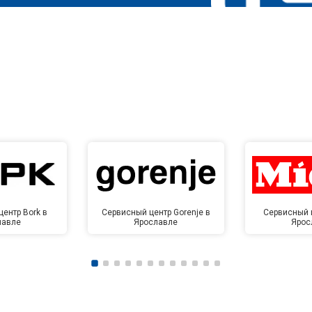
ентр Bork в
Сервисный центр Gorenje в
Сервисный ц
лавле
Ярославле
Ярос