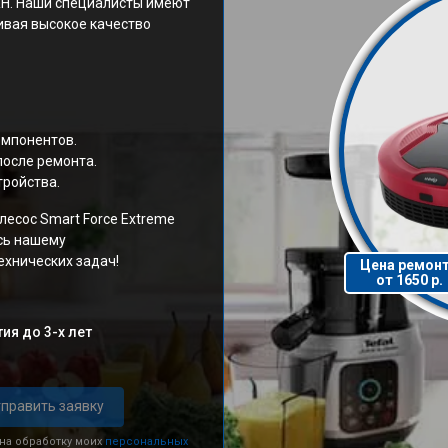
RH. Наши специалисты имеют
ивая высокое качество
омпонентов.
после ремонта.
тройства.
лесос Smart Force Extreme
сь нашему
ехнических задач!
Цена ремон
от 1650 р.
ия до 3-х лет
править заявку
 на обработку моих
персональных