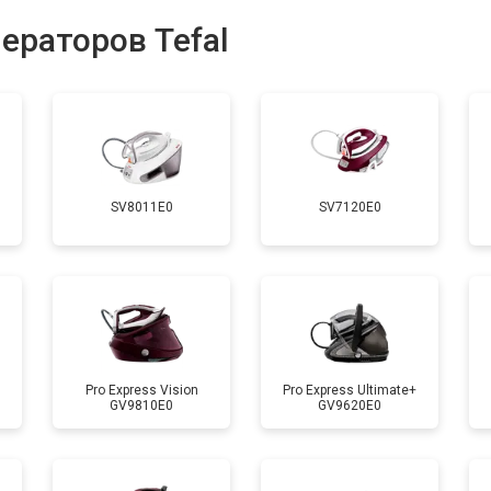
от 130 мин
о
ераторов Tefal
ры
от 90 мин
о
от 140 мин
о
SV8011E0
SV7120E0
от 70 мин
о
 креплений, кнопок)
от 110 мин
о
от 80 мин
о
Pro Express Vision
Pro Express Ultimate+
GV9810E0
GV9620E0
от 150 мин
о