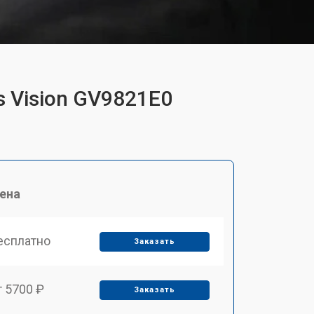
s Vision GV9821E0
ена
есплатно
Заказать
т 5700 ₽
Заказать