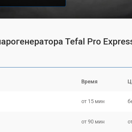
арогенератора Tefal Pro Expres
Время
Ц
от 15 мин
б
от 90 мин
о