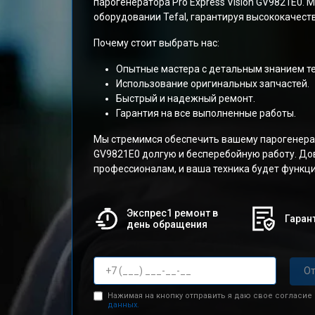
парогенератора Pro Express Vision GV9821E0.
оборудовании Tefal, гарантируя высококачест
Почему стоит выбрать нас:
Опытные мастера с детальным знанием те
Использование оригинальных запчастей.
Быстрый и надежный ремонт.
Гарантия на все выполненные работы.
Мы стремимся обеспечить вашему парогенерато
GV9821E0 долгую и бесперебойную работу. До
профессионалам, и ваша техника будет функци
Экспрес1 ремонт в
Гарант
день обращения
От
Нажимая на кнопку отправить я даю свое согласие
данных.