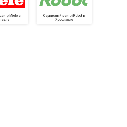
ентр Miele в
Сервисный центр iRobot в
Сервисный 
лавле
Ярославле
Яро