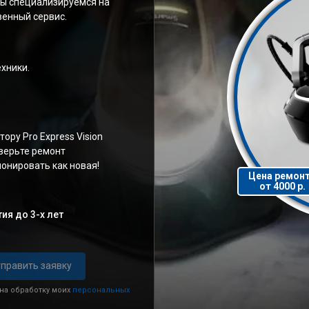
 Мы специализируемся на
венный сервис.
хники.
ру Pro Express Vision
верьте ремонт
онировать как новая!
Цена ремон
от 4000 р.
ия до 3-х лет
править заявку
 на обработку моих
персональных