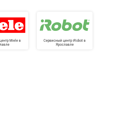
ентр Miele в
Сервисный центр iRobot в
Сервисный 
лавле
Ярославле
Яро