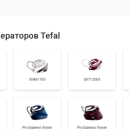
от 80 мин
о
ры
от 150 мин
о
ераторов Tefal
от 90 мин
о
от 110 мин
о
SV8011E0
SV7120E0
 креплений, кнопок)
от 70 мин
о
от 120 мин
о
от 90 мин
о
Pro Express Vision
Pro Express Vision