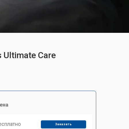
 Ultimate Care
ена
есплатно
Заказать