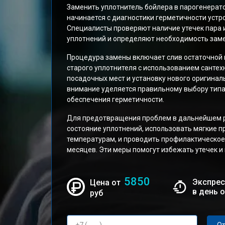
Заменить уплотнитель бойлера в парогенерато
начинается с диагностики герметичности устро
Специалисты проверяют наличие утечек пара 
уплотнений и определяют необходимость зам
Процедура замены включает слив остаточной 
старого уплотнителя с использованием сантех
посадочных мест и установку нового оригинал
внимание уделяется правильному выбору типа 
обеспечения герметичности.
Для предотвращения проблем в дальнейшем р
состояние уплотнений, использовать мягкие п
температурам, и проводить профилактическо
месяцев. Эти меры помогут избежать утечек и
5850
Экспрес
Цена от
в день 
руб