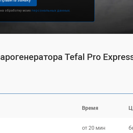
править заявку
 на обработку моих
персональных данных.
арогенератора Tefal Pro Express
Время
Ц
от 20 мин
б