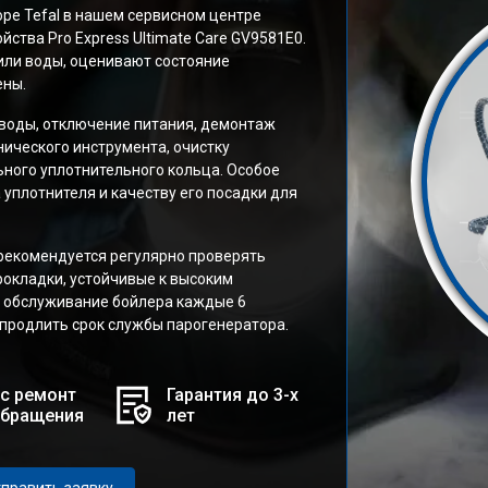
ре Tefal в нашем сервисном центре
йства Pro Express Ultimate Care GV9581E0.
или воды, оценивают состояние
ены.
воды, отключение питания, демонтаж
нического инструмента, очистку
ьного уплотнительного кольца. Особое
уплотнителя и качеству его посадки для
екомендуется регулярно проверять
рокладки, устойчивые к высоким
е обслуживание бойлера каждые 6
 продлить срок службы парогенератора.
с ремонт
Гарантия до 3-х
обращения
лет