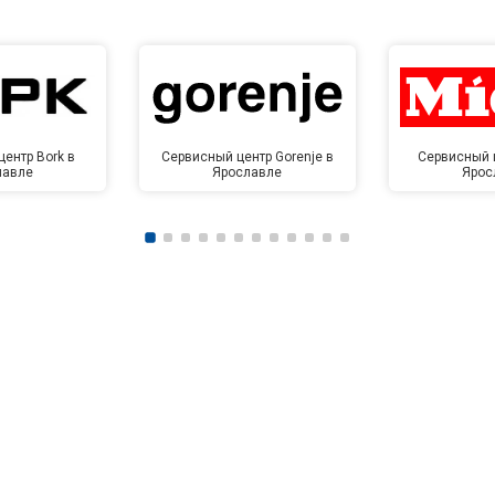
ентр Bork в
Сервисный центр Gorenje в
Сервисный ц
лавле
Ярославле
Ярос