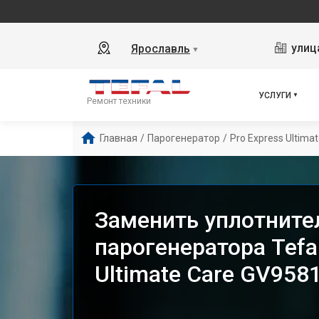
улиц
Ярославль
▼
УСЛУГИ
Ремонт техники
Главная
/
Парогенератор
/
Pro Express Ultima
Заменить уплотните
парогенератора Tefal
Ultimate Care GV958