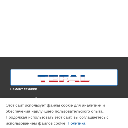
Ремонт техники
ВЫБЕРИ СВОЙ ГОРОД
Этот сайт использует файлы cookie для аналитики и
Ремонт отпаривателя PURE TEX DT9530E1 Tefal в
Москве
обеспечения наилучшего пользовательского опыта.
Ремонт отпаривателя PURE TEX DT9530E1 Tefal в
Продолжая использовать этот сайт, вы соглашаетесь с
Краснодаре
использованием файлов cookie.
Политика
Ремонт отпаривателя PURE TEX DT9530E1 Tefal в
Ростове-